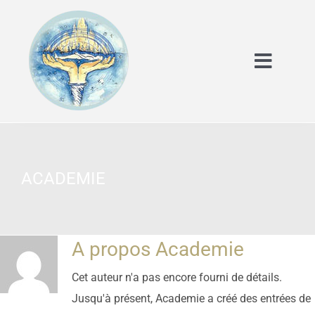
Skip
to
content
Toggle
Naviga
Accueil
La clinique
ACADEMIE
L’école académie
A propos
Academie
Les cours en réflexologie
Cet auteur n'a pas encore fourni de détails.
Jusqu'à présent, Academie a créé des entrées de
Notre approche