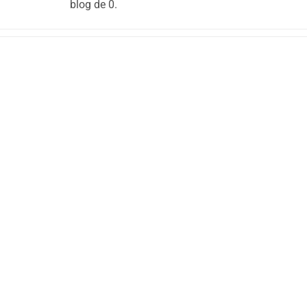
blog de 0.
Les Bienfaits
Contactez-nous